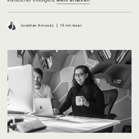
künstlicher Intelligenz
Mehr erfahren
|
Jonathan Arnowitz
14 min lesen