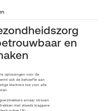
en
gezondheidszorg
 betrouwbaar en
 maken
le oplossingen voor de
eemt ook de behoefte aan
ilige klantreis toe voor alle
sten.
rgverstrekkers ernaar streven
strekken met steeds krappere
 deskundige UX-