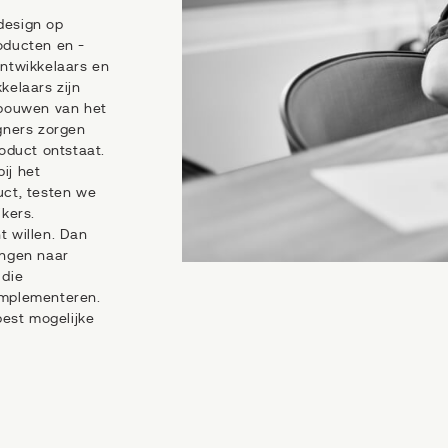
design op
oducten en -
ontwikkelaars en
kelaars zijn
 bouwen van het
igners zorgen
roduct ontstaat.
ij het
uct, testen we
ikers.
t willen. Dan
ingen naar
 die
implementeren.
est mogelijke