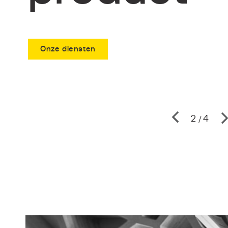
Onze diensten
3
4
/