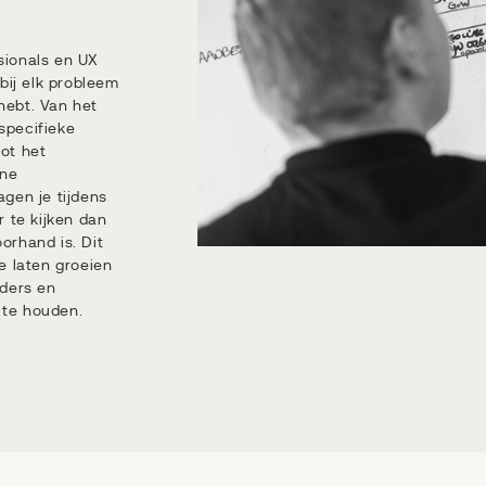
sionals en UX
 bij elk probleem
hebt. Van het
specifieke
ot het
rne
gen je tijdens
r te kijken dan
orhand is. Dit
e laten groeien
lders en
te houden.